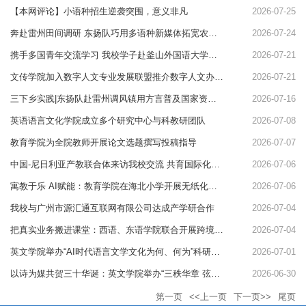
【本网评论】小语种招生逆袭突围，意义非凡
2026-07-25
奔赴雷州田间调研 东扬队巧用多语种新媒体拓宽农产品出海之路
2026-07-24
携手多国青年交流学习 我校学子赴釜山外国语大学开启海外研学
2026-07-21
文传学院加入数字人文专业发展联盟推介数字人文办学实践成果
2026-07-21
三下乡实践|东扬队赴雷州调风镇用方言普及国家资助政策
2026-07-16
英语语言文化学院成立多个研究中心与科教研团队
2026-07-08
教育学院为全院教师开展论文选题撰写投稿指导
2026-07-07
中国-尼日利亚产教联合体来访我校交流 共育国际化应用型人才
2026-07-06
寓教于乐 AI赋能：教育学院在海北小学开展无纸化多元智测评
2026-07-06
​我校与广州市源汇通互联网有限公司达成产学研合作
2026-07-04
把真实业务搬进课堂：西语、东语学院联合开展跨境实训课程
2026-07-04
英文学院举办“AI时代语言文学文化为何、何为”科研分享务实恳谈会
2026-07-01
以诗为媒共贺三十华诞：英文学院举办“三秩华章 弦歌南国”诗韵雅集
2026-06-30
第一页
<<上一页
下一页>>
尾页